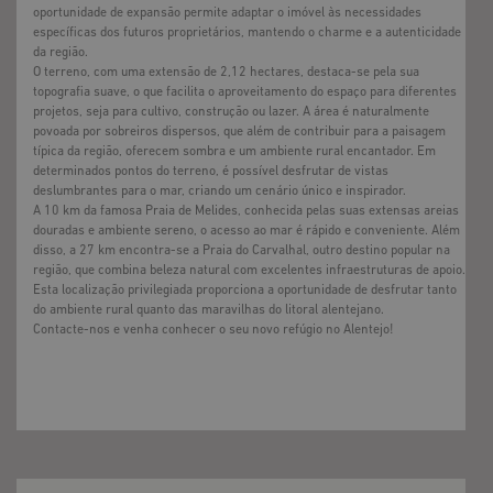
oportunidade de expansão permite adaptar o imóvel às necessidades
específicas dos futuros proprietários, mantendo o charme e a autenticidade
da região.
O terreno, com uma extensão de 2,12 hectares, destaca-se pela sua
topografia suave, o que facilita o aproveitamento do espaço para diferentes
projetos, seja para cultivo, construção ou lazer. A área é naturalmente
povoada por sobreiros dispersos, que além de contribuir para a paisagem
típica da região, oferecem sombra e um ambiente rural encantador. Em
determinados pontos do terreno, é possível desfrutar de vistas
deslumbrantes para o mar, criando um cenário único e inspirador.
A 10 km da famosa Praia de Melides, conhecida pelas suas extensas areias
douradas e ambiente sereno, o acesso ao mar é rápido e conveniente. Além
disso, a 27 km encontra-se a Praia do Carvalhal, outro destino popular na
região, que combina beleza natural com excelentes infraestruturas de apoio.
Esta localização privilegiada proporciona a oportunidade de desfrutar tanto
do ambiente rural quanto das maravilhas do litoral alentejano.
Contacte-nos e venha conhecer o seu novo refúgio no Alentejo!