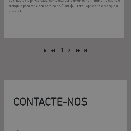
com bastante privacidade, composta por sobreiros num ambiente calmo e
tranquilo para ter o seu paraíso no Alentejo Litoral. Aproveite e marque a
sua visita.
1
2
CONTACTE-NOS