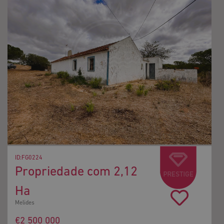
DISPONÍVEL
ID:FG0224
Propriedade com 2,12
Ha
Melides
€2 500 000