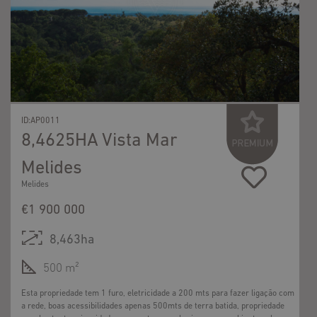
ID:AP0011
8,4625HA Vista Mar
Melides
Melides
€1 900 000
8,463ha
500 m²
Esta propriedade tem 1 furo, eletricidade a 200 mts para fazer ligação com
a rede, boas acessibilidades apenas 500mts de terra batida, propriedade