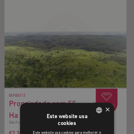
DISPONÍVEL
ID:FG0212
Propriedade com 55
×
Ha
Este website usa
cookies
São Francisco da Serra
PORTUGUESE
€2 300 000
Este website usa cookies para melhorar a