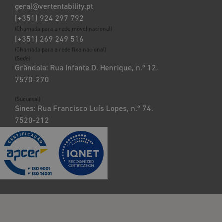
geral@vertentability.pt
[+351] 924 297 792
(Chamada para a rede móvel nacional)
[+351] 269 249 516
(Chamada para a rede fixa nacional)
(Sede)
Grândola: Rua Infante D. Henrique, n.º 12.
7570-270
(Sucursal)
Sines: Rua Francisco Luís Lopes, n.º 74.
7520-212