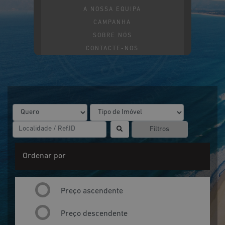
A NOSSA EQUIPA
CAMPANHA
SOBRE NÓS
CONTACTE-NOS
Filtros
Ordenar por
Preço ascendente
Preço descendente