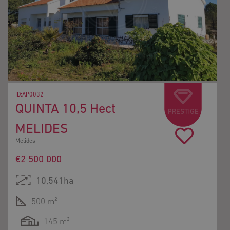
ID:AP0032
QUINTA 10,5 Hect
MELIDES
Melides
€2 500 000
10,541ha
500 m²
145 m²