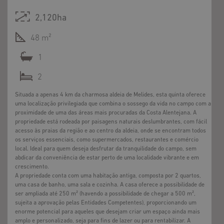
2,120ha
48 m²
1
2
Situada a apenas 4 km da charmosa aldeia de Melides, esta quinta oferece
uma localização privilegiada que combina o sossego da vida no campo com a
proximidade de uma das áreas mais procuradas da Costa Alentejana. A
propriedade está rodeada por paisagens naturais deslumbrantes, com fácil
acesso às praias da região e ao centro da aldeia, onde se encontram todos
os serviços essenciais, como supermercados, restaurantes e comércio
local. Ideal para quem deseja desfrutar da tranquilidade do campo, sem
abdicar da conveniência de estar perto de uma localidade vibrante e em
crescimento.
A propriedade conta com uma habitação antiga, composta por 2 quartos,
uma casa de banho, uma sala e cozinha. A casa oferece a possibilidade de
ser ampliada até 250 m² (havendo a possibilidade de chegar a 500 m²,
sujeita a aprovação pelas Entidades Competentes), proporcionando um
enorme potencial para aqueles que desejam criar um espaço ainda mais
amplo e personalizado, seja para fins de lazer ou para rentabilizar. A