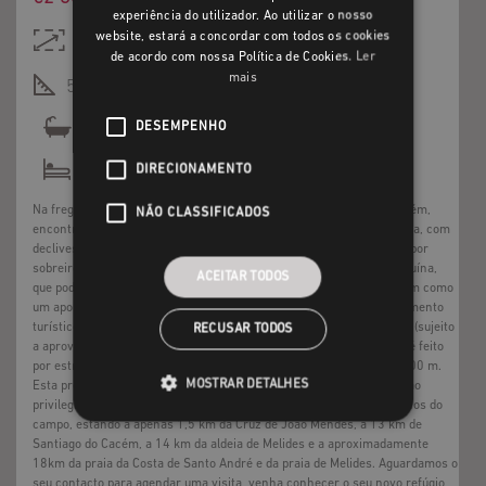
ENGLISH
experiência do utilizador. Ao utilizar o nosso
website, estará a concordar com todos os cookies
54,950ha
de acordo com nossa Política de Cookies.
Ler
mais
500 m²
DESEMPENHO
1
2
DIRECIONAMENTO
Na freguesia de S. Francisco da Serra, concelho de Santiago do Cacém,
NÃO CLASSIFICADOS
encontramos esta magnífica propriedade de aproximadamente 55 Ha, com
declives suaves e colinas arredondadas, povoada maioritariamente por
sobreiros e pinheiros. Tem uma habitação com área de 45 m2, em ruína,
ACEITAR TODOS
que pode ser reconstruída e ampliada até ao máximo de 500 m2, bem como
um apoio agrícola. Há viabilidade para construção de um empreendimento
turístico na modalidade casas de campo ou turismo em espaço rural (sujeito
RECUSAR TODOS
a aprovação pelas Entidades competentes). O acesso à propriedade é feito
por estrada de alcatrão, sendo apenas de terra batida nos últimos 300 m.
MOSTRAR DETALHES
Esta propriedade de vistas desafogadas sobre a serra tem localização
privilegiada, uma vez que proporciona a privacidade e o silêncio típicos do
campo, estando a apenas 1,5 km da Cruz de João Mendes, a 13 km de
Santiago do Cacém, a 14 km da aldeia de Melides e a aproximadamente
18km da praia da Costa de Santo André e da praia de Melides. Aguardamos o
seu contacto para agendar uma visita, venha conhecer o seu novo refúgio