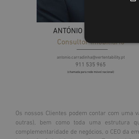
ANTÓNIO CARRADINHA
Consultor Imobiliário
antonio.carradinha@vertentability.pt
911 535 965
(chamada para rede móvel nacional)
Os nossos Clientes podem contar com uma vast
outras), bem como toda uma estrutura que
complementaridade de negócios, o CEO da emp