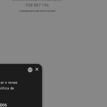
938 887 196
(chamada para rede móvel nacional)
×
PORTUGUESE
zar o nosso
lítica de
ENGLISH
ADOS