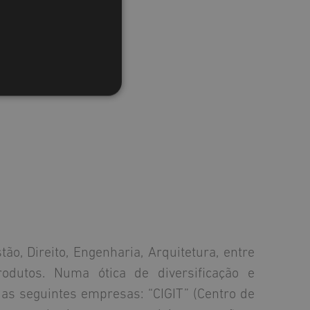
o, Direito, Engenharia, Arquitetura, entre
odutos. Numa ótica de diversificação e
as seguintes empresas: “CIGIT” (Centro de