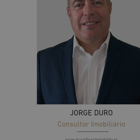
JORGE DURO
Consultor Imobiliário
jorge.duro@vertentability.pt