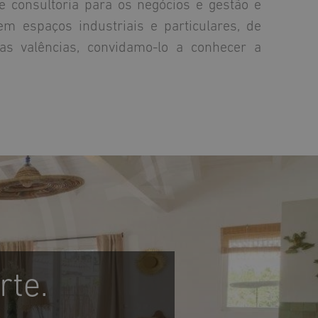
e consultoria para os negócios e gestão e
m espaços industriais e particulares, de
as valências, convidamo-lo a conhecer a
rte.