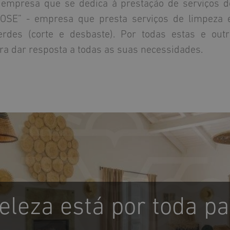
 empresa que se dedica à prestação de serviços d
OSE” - empresa que presta serviços de limpeza e
des (corte e desbaste). Por todas estas e outr
para dar resposta a todas as suas necessidades.
eleza está por toda pa