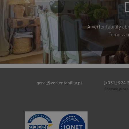
A Vertentability a
Temos a 
geral@vertentability.pt
[+351] 924 
(Chamada para a 